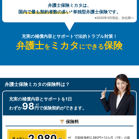
弁護士保険ミカタは、
国内で最も契約者数の多い
単独型弁護士保険です。
※
※2025年3月現在。当社調べ
充実の補償内容とサポートで法的トラブル対策！
弁護士
ミカタ
保険
を
にできる
弁護士保険ミカタの保険料は？
充実の補償内容とサポートを
1日
98
わずか
円で保険
契約ができます。
保険料
※1 月額保険料2,980円×12カ月（1年）の保
月々払い