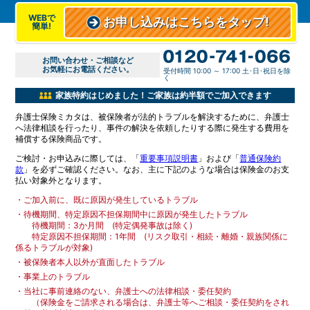
WEBで
お申し込みはこちらをタップ!
簡単!
お問い合わせ・ご相談など
お気軽にお電話ください。
受付時間 10:00 ～ 17:00 土･日･祝日を除
く
家族特約はじめました！ご家族は約半額でご加入できます
弁護士保険ミカタは、被保険者が法的トラブルを解決するために、弁護士
へ法律相談を行ったり、事件の解決を依頼したりする際に発生する費用を
補償する保険商品です。
ご検討・お申込みに際しては、「
重要事項説明書
」および「
普通保険約
款
」を必ずご確認ください。なお、主に下記のような場合は保険金のお支
払い対象外となります。
・
ご加入前に、既に原因が発生しているトラブル
・
待機期間、特定原因不担保期間中に原因が発生したトラブル
待機期間：3か月間 (特定偶発事故は除く)
特定原因不担保期間：1年間 (リスク取引・相続・離婚・親族関係に
係るトラブルが対象)
・
被保険者本人以外が直面したトラブル
・
事業上のトラブル
・
当社に事前連絡のない、弁護士への法律相談・委任契約
（保険金をご請求される場合は、弁護士等へご相談・委任契約をされ