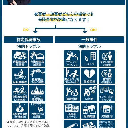
被害者・加害者どちらの場合でも
保険金支払対象
になります！
特定偶発事故
一般事件
法的トラブル
法的トラブル
偶発的に発生する法的トラブルに
他にも様々
なトラブル
ついては、弁護士等に支払う法律
が保険金支