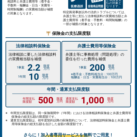
相談料と弁護士費用等（着手金・
払の対象と
手数料・報酬金・日当・実費等・
なります。
時間制報酬）の実費相当額が補償
特定偶発事故以外の法的トラブルについては、
の対象となります。
弁護士等に支払う法律相談料の実費相当額と弁
護士費用等（着手金・手数料・時間制報酬）の
一部が補償の対象となります。
保険金の支払限度額
法律相談料保険金
弁護士費用等保険金
法律相談に要した法律相談料
弁護士等に事務処理（問題処理）の
の実費相当額を補償
委任を行った費用を補償
2.2
200
1事案
1事案
万円
万円
10
※着手金・手数料相当分：100万円
1年間
報酬金・日当・実費相当分：100万円
万円
年間・通算支払限度額
500
1,000
年間支払
通算支払
万円
万円
限度額
限度額
※ 年間支払限度額は、同一保険期間中（1年間）における法律相談料保険金と弁護士費用等
保険金の総支払額の限度額です。
※ 通算支払限度額は、初年度契約以降の保険契約について、法律相談料保険金と弁護士費
用等保険金の総支払額を合計した金額の限度額です。
さらに！
加入者専用サービスを無料
でご用意！