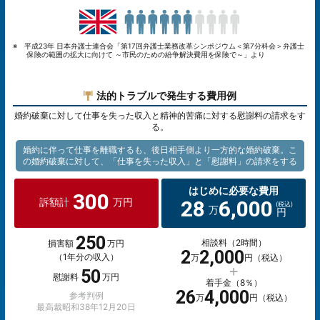
※ 平成23年 日本弁護士連合会「第17回弁護士業務改革シンポジウム＜第7分科会＞弁護士
保険の範囲の拡大に向けて ～市民のための紛争解決費用を保険で～」より
法的トラブルで発生する費用例
婚約破棄に対して仕事を失った収入と精神的苦痛に対する慰謝料の請求をす
る。
婚約に伴って仕事を離職するも、後日相手側より一方的な婚約破棄。こ
の婚約破棄に対して、「仕事を失った収入」と「慰謝料」の請求をする
はじめに必要な費用
300
28
6,000
訴額計
万円
万
円
250
相談料（2時間）
損害額
万円
2
2,000
（1年分の収入）
万
円（税込）
50
慰謝料
万円
着手金（8％）
26
4,000
参考判例
万
円（税込）
最高裁昭和38年12月20日