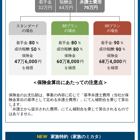
着手金
報酬金
弁護士費用
32万円
44万円
76万円
スタンダード
88プラン
99プラン
の場合
の場合
の場合
80
80
90
着手金:
％
着手金:
％
着手金:
％
50
80
90
成功報酬:
％
成功報酬:
％
成功報酬:
％
保険金
保険金
保険金
47万6,000
60万8,000
68万4,000
円
円
円
を補償
を補償
を補償
＜保険金算出にあたっての注意点＞
保険金のお支払額は、事案の内容に応じて「基準弁護士費用（当社が保
険金算出の基準として定める弁護士費用）」にてん補割合を乗じて算出
します。
「弁護士から提示された費用」にてん補割合を乗じて算出されるもので
はありません。
NEW
家族特約（家族のミカタ）