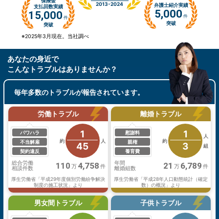
保険金
2013-2024
弁護士紹介実績
支払回数実績
5,000
15,000
件
件
突破
突破
※2025年3月現在。当社調べ
あなたの身近で
こんなトラブル
はありませんか？
毎年多数のトラブルが報告
されています。
労働トラブル
離婚トラブル
1
1
パワハラ
慰謝料
人
約
人
約
不当解雇
親権
45
3
組
契約違反
養育費
総合労働
年間
110
4,758
21
6,789
万
件
万
件
相談件数
離婚組数
厚生労働省「平成29年度個別労働紛争解決
厚生労働省「平成28年人口動態統計（確定
制度の施工状況」より
数）の概況」より
男女間トラブル
子供トラブル