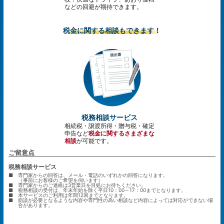
などの回避が期待できます。
税金に関する相談もできます！
税務相談サービス
相続税・譲渡所得・贈与税・確定
申告など
税金に関するさまざまな
相談
が可能です。
ご留意点
税務相談サービス
■
専門家からの回答は、メール・電話のいずれかの回答になります。
（事前にお客様のご希望を伺います）
■
専門家からのご連絡は3営業日を目処にお待ちください。
■
税務相談の受付は、年末年始を除く平日10：00～17：00までとなります。
■
本サービスのご利用は年間12回までとなります。
■
面談が必要となるような内容や専門性の高い相談など内容によっては対応ができない場
合があります。