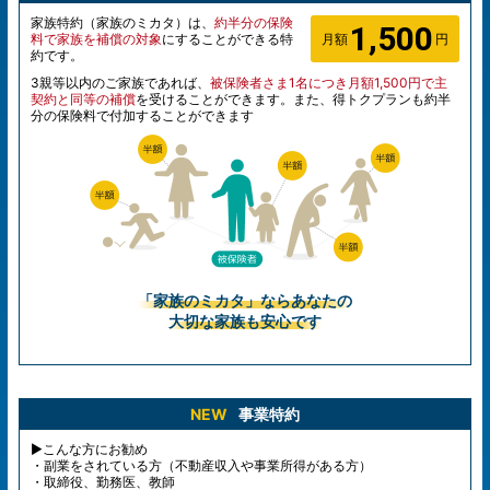
家族特約（家族のミカタ）は、
約半分の保険
1,500
料で家族を補償の対象
にすることができる特
月額
円
約です。
3親等以内のご家族であれば、
被保険者さま1名につき月額1,500円で主
契約と同等の補償
を受けることができます。また、得トクプランも約半
分の保険料で付加することができます
「家族のミカタ」ならあなたの
大切な家族も安心です
NEW
事業特約
▶こんな方にお勧め
・副業をされている方（不動産収入や事業所得がある方）
・取締役、勤務医、教師