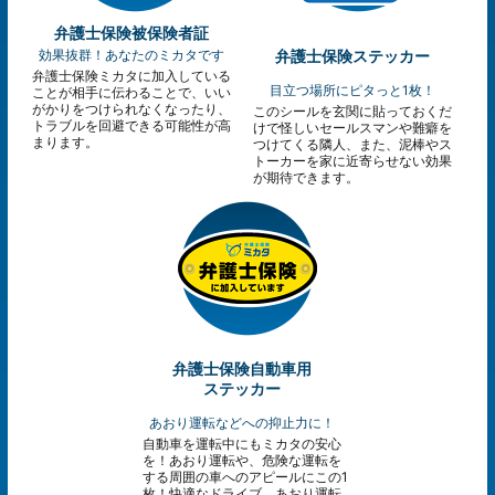
弁護士保険被保険者証
効果抜群！あなたのミカタです
弁護士保険ステッカー
弁護士保険ミカタに加入している
目立つ場所にピタっと1枚！
ことが相手に伝わることで、いい
がかりをつけられなくなったり、
このシールを玄関に貼っておくだ
トラブルを回避できる可能性が高
けで怪しいセールスマンや難癖を
まります。
つけてくる隣人、また、泥棒やス
トーカーを家に近寄らせない効果
が期待できます。
弁護士保険自動車用
ステッカー
あおり運転などへの抑止力に！
自動車を運転中にもミカタの安心
を！あおり運転や、危険な運転を
する周囲の車へのアピールにこの1
枚！快適なドライブ、あおり運転