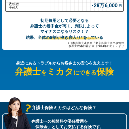
依頼者
28万6,000
円
手残り
初期費用として必要となる
弁護士の着手金が高く、判決によって
マイナスになるリスク！？
結果、
全体の8割が泣き寝入り
をしている
※
※日本弁護士連合会『東京弁護士会民事司法
改革実現本部報告書（2014年11月）』より
身近にあるトラブルから
お客さまの安心を支えます！
弁護士
ミカタ
保険
を
にできる
弁護士保険ミカタはどんな保険？
弁護士への相談料や委任費用を
「保険金」としてお支払する保険です。