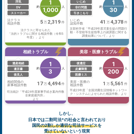
1
1
浮気
いじめ
約
人
約
人
DV
非行問題
1,000
30
ストーカー
引きこもり
法テラス
いじめ
5
2,319
41
4,378
万
件
万
件
相談件数
認知件数
文部科学省「平成29年度児童生徒の問題行
法テラスに寄せられた
動・不登校等生徒指導上の諸課題に関する
「法的トラブルに関する相談件数（令和5
調査結果について」より
年度）」より
相続トラブル
美容・医療トラブル
1
1
遺産相続
後遺症
約
人
約
人
遺言書
皮膚障害
3
200
後見人
医療ミス
相続関係の
美容・医療の
17
4,494
1
5,561
万
件
万
件
家事相談件数
相談件数
平成23年度「全国消費生活情報ネットワー
司法統計「平成24年度家事手続き案内件数
ク・システムによせられた相談件数」より
全家庭裁判所」
より
しかし、
日本では二割司法
の社会と言われており
※
国民の2割しか適切な司法サービスを
受けていない
という現実