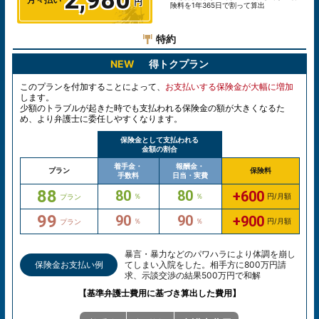
2,980
険料を1年365日で割って算出
特約
NEW
得トクプラン
このプランを付加することによって、
お支払いする保険金が大幅に増加
します。
少額のトラブルが起きた時でも支払われる保険金の額が大きくなるた
め、より弁護士に委任しやすくなります。
保険金として支払われる
金額の割合
着手金・
報酬金・
プラン
保険料
手数料
日当・実費
88
80
80
+600
％
％
円/月額
プラン
99
90
90
+900
％
％
円/月額
プラン
暴言・暴力などのパワハラにより体調を崩し
保険金お支払い例
てしまい入院をした。相手方に800万円請
求、示談交渉の結果500万円で和解
【基準弁護士費用に基づき算出した費用】