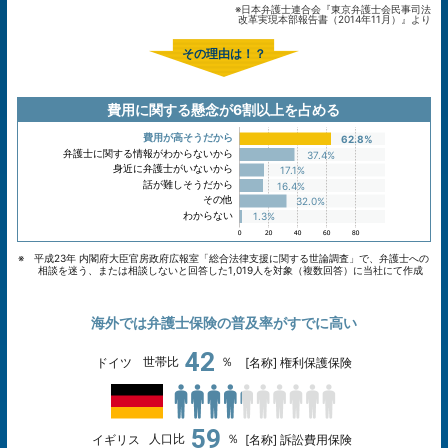
※日本弁護士連合会『東京弁護士会民事司法
改革実現本部報告書（2014年11月）』より
その理由は！？
費用に関する懸念が6割以上を占める
費用が高そうだから
62.8%
弁護士に関する情報がわからないから
37.4%
身近に弁護士がいないから
17.1%
話が難しそうだから
16.4%
その他
32.0%
わからない
1.3%
※ 平成23年 内閣府大臣官房政府広報室「総合法律支援に関する世論調査」で、弁護士への
相談を迷う、または相談しないと回答した1,019人を対象（複数回答）に当社にて作成
海外では弁護士保険の普及率がすでに高い
42
世帯比
％
ドイツ
[名称] 権利保護保険
59
人口比
％
イギリス
[名称] 訴訟費用保険