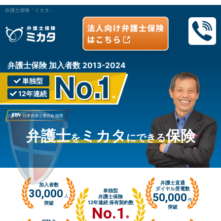
弁護士保険「ミカタ」
弁護士保険 加入者数 2013-2024
単独型
12年連続
※
日本弁護士連合会 提携
弁護士
ミカタ
保険
を
にできる
弁護士直通
加入者数
ダイヤル受電数
30,000
単独型
50,000
人
弁護士保険
件
12年連続 保有契約数
突破
No.1
突破
※