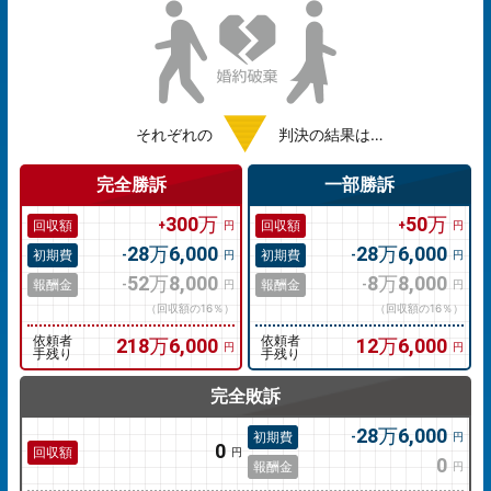
それぞれの
判決の結果は…
完全勝訴
一部勝訴
300万
50万
回収額
回収額
円
円
28万6,000
28万6,000
初期費
初期費
円
円
52万8,000
8万8,000
報酬金
報酬金
円
円
（回収額の16％）
（回収額の16％）
依頼者
218万6,000
依頼者
12万6,000
円
円
手残り
手残り
完全敗訴
28万6,000
初期費
円
0
回収額
円
0
報酬金
円