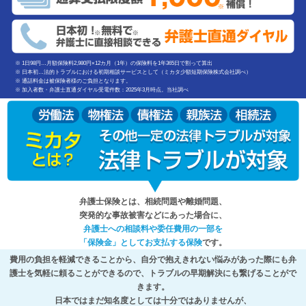
※ 1日98円…月額保険料2,980円×12カ月（1年）の保険料を1年365日で割って算出
※ 日本初…法的トラブルにおける初期相談サービスとして（ミカタ少額短期保険株式会社調べ）
※ 通話料金は被保険者様のご負担となります。
※ 加入者数・弁護士直通ダイヤル受電件数：2025年3月時点。当社調べ
弁護士保険とは、相続問題や離婚問題、
突発的な事故被害などにあった場合に、
弁護士への相談料や委任費用の一部を
「保険金」としてお支払する保険
です。
費用の負担を軽減できることから、自分で抱えきれない悩みがあった際にも弁
護士を気軽に頼ることができるので、トラブルの早期解決にも繋げることがで
きます。
日本ではまだ知名度としては十分ではありませんが、