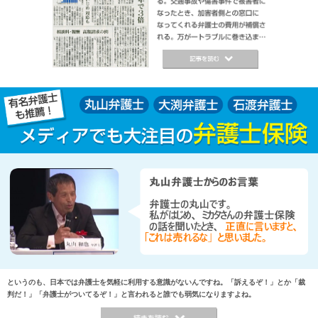
というのも、日本では弁護士を気軽に利用する意識がないんですね。「訴えるぞ！」とか「裁
判だ！」「弁護士がついてるぞ！」と言われると誰でも弱気になりますよね。