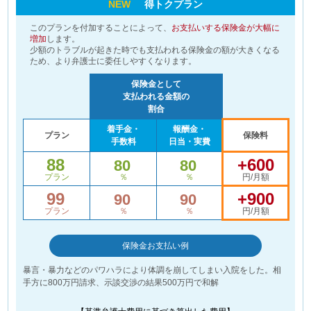
NEW
得トクプラン
このプランを付加することによって、
お支払いする保険金が大幅に
増加
します。
少額のトラブルが起きた時でも支払われる保険金の額が大きくなる
ため、より弁護士に委任しやすくなります。
保険金として
支払われる金額の
割合
着手金・
報酬金・
プラン
保険料
手数料
日当・実費
88
+600
80
80
プラン
％
％
円/月額
99
+900
90
90
プラン
％
％
円/月額
保険金お支払い例
暴言・暴力などのパワハラにより体調を崩してしまい入院をした。相
手方に800万円請求、示談交渉の結果500万円で和解