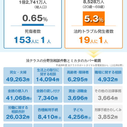
法テラスの分野別相談件数とミカタのカバー範囲
平成26年度 法テラスサポートダイヤル受電状況から（上位20分野）