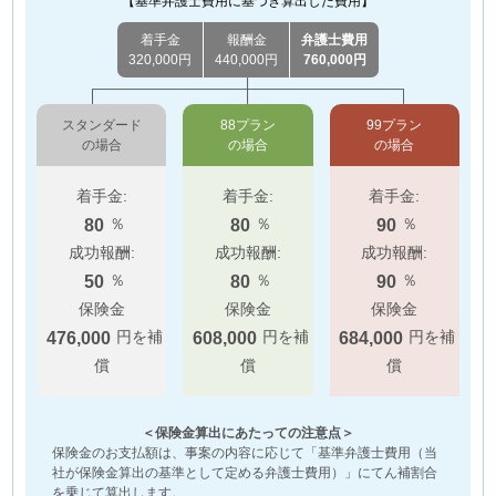
【基準弁護士費用に基づき算出した費用】
着手金
報酬金
弁護士費用
320,000円
440,000円
760,000円
スタンダード
88プラン
99プラン
の場合
の場合
の場合
着手金:
着手金:
着手金:
％
％
％
80
80
90
成功報酬:
成功報酬:
成功報酬:
％
％
％
50
80
90
保険金
保険金
保険金
円を補
円を補
円を補
476,000
608,000
684,000
償
償
償
＜保険金算出にあたっての注意点＞
保険金のお支払額は、事案の内容に応じて「基準弁護士費用（当
社が保険金算出の基準として定める弁護士費用）」にてん補割合
を乗じて算出します。