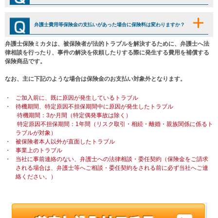
弁護士費用等保険金の支払いがあった場合に保険料は変わりますか？
弁護士保険ミカタは、被保険者が法的トラブルを解決するために、弁護士へ法
律相談を行ったり、事件の解決を依頼したりする際に発生する費用を補償する
保険商品です。
なお、主に下記のような場合は保険金のお支払い対象外となります。
・
ご加入前に、既に原因が発生しているトラブル
・
待機期間、特定原因不担保期間中に原因が発生したトラブル
待機期間：3か月間（特定偶発事故は除く）
特定原因不担保期間：1年間（リスク取引・相続・離婚・親族関係に係るト
ラブルが対象）
・
被保険者本人以外が直面したトラブル
・
事業上のトラブル
・
当社に事前連絡のない、弁護士への法律相談・委任契約（保険金をご請求
される場合は、弁護士等へご相談・委任契約をされる前に必ず当社へご連
絡ください。）