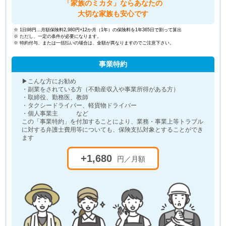
「家族のミカタ」ならあなたの
大切な家族も安心です
※ 1日98円…月額保険料2,980円×12か月（1年）の保険料を1年365日で割って算出
※ ただし、一定の条件が必要になります。
※ 特約付与、または一括払いの場合は、金額が異なりますのでご注意下さい。
事業特約
▶こんな方にお勧め
・副業をされている方（不動産収入や事業所得がある方）
・取締役、勤務医、教師
・タクシードライバー、軽貨物ドライバー
・個人事業主 など
この「事業特約」を付加することにより、業務・事業上等トラブル
に対する弁護士費用等についても、保険支払対象とすることができ
ます
+1,680
円／月額