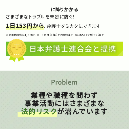
に降りかかる
さまざまなトラブルを未然に防ぐ！
1日153円から
、弁護士をミカタにできます
※月額保険料4,660円×12カ月（1年）の保険料を1年365日で割って算出
業種や職種を問わず
事業活動にはさまざまな
法的リスク
が潜んでいます