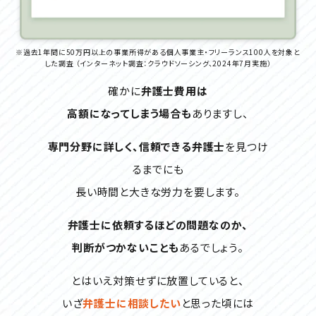
※過去1年間に50万円以上の事業所得がある個人事業主・フリーランス100人を対象と
した調査
（インターネット調査：クラウドソーシング、2024年7月実施）
確かに
弁護士費用は
高額になってしまう場合も
ありますし、
専門分野に詳しく、信頼できる弁護士
を
見つけ
るまでにも
長い時間と大きな労力を要します。
弁護士に依頼するほどの問題なのか、
判断がつかないことも
あるでしょう。
とはいえ対策せずに放置していると、
いざ
弁護士に相談したい
と思った頃には