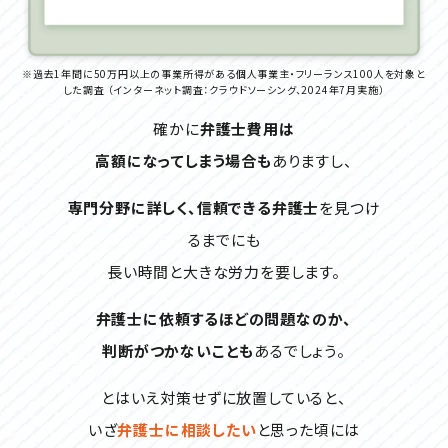
※過去1年間に50万円以上の事業所得がある個人事業主・フリーランス100人を対象と
した調査
（インターネット調査：クラウドソーシング、2024年7月実施）
確かに
弁護士費用は
高額になってしまう場合も
ありますし、
専門分野に詳しく、信頼できる弁護士
を
見つけ
るまでにも
長い時間と大きな労力を要します。
弁護士に依頼するほどの問題なのか、
判断がつかないことも
あるでしょう。
とはいえ対策せずに放置していると、
いざ
弁護士に相談したい
と思った頃には