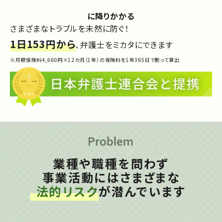
に降りかかる
さまざまなトラブルを未然に防ぐ！
1日153円から
、弁護士をミカタにできます
※月額保険料4,660円×12カ月（1年）の保険料を1年365日で割って算出
業種や職種を問わず
事業活動にはさまざまな
法的リスク
が潜んでいます