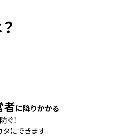
は？
営者
に降りかかる
防ぐ！
カタにできます