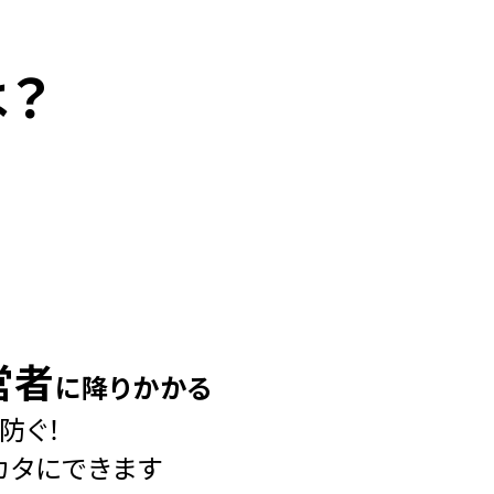
は？
営者
に降りかかる
防ぐ！
カタにできます