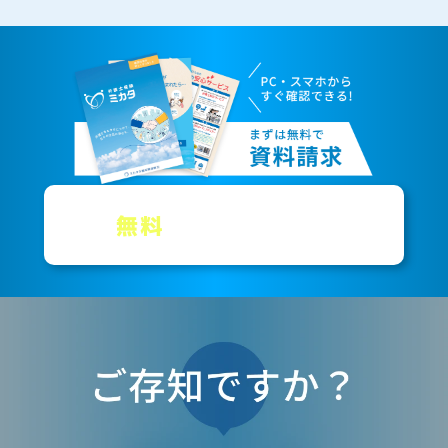
無料
資料
請求
で
を
する