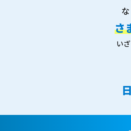
な
さ
いざ