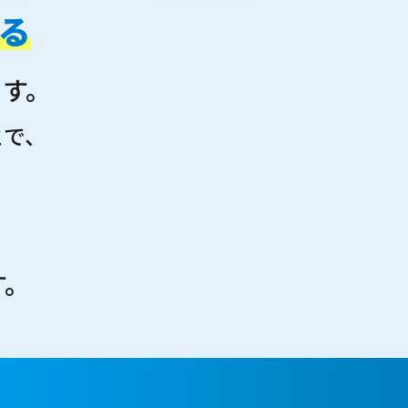
る
ます。
とで、
」
す。