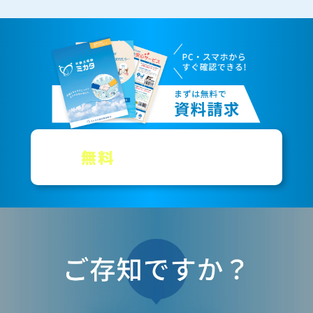
無料
資料
請求
で
を
する