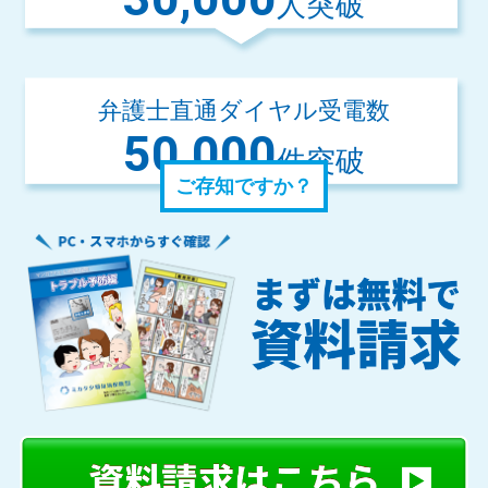
人突破
弁護士直通ダイヤル受電数
50,000
件突破
ご存知ですか？