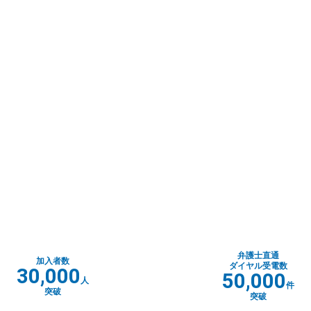
弁護士直通
加入者数
ダイヤル受電数
30,000
50,000
人
件
突破
突破