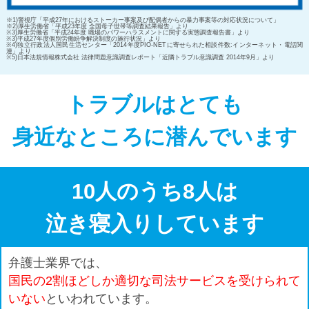
※1)警視庁「平成27年におけるストーカー事案及び配偶者からの暴力事案等の対応状況について」
※2)厚生労働省「平成23年度 全国母子世帯等調査結果報告」より
※3)厚生労働省「平成24年度 職場のパワーハラスメントに関する実態調査報告書」より
※3)平成27年度個別労働紛争解決制度の施行状況」より
※4)独立行政法人国民生活センター「2014年度PIO-NETに寄せられた相談件数:インターネット・電話関
連」より
※5)日本法規情報株式会社 法律問題意識調査レポート「近隣トラブル意識調査 2014年9月」より
トラブルはとても
身近なところに潜んでいます
10人のうち8人は
泣き寝入りしています
弁護士業界では、
国民の2割ほどしか適切な司法サービスを受けられて
いない
といわれています。