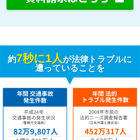
7秒に1人
約
が法律トラブルに
遭っていることを