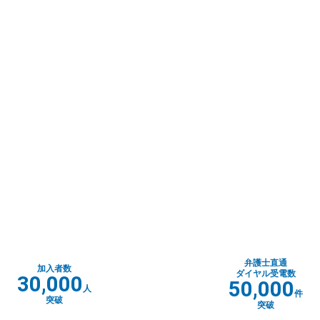
弁護士直通
加入者数
ダイヤル受電数
30,000
50,000
人
件
突破
突破