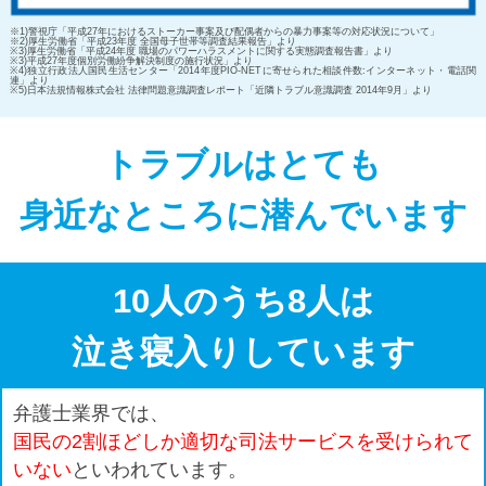
※1)警視庁「平成27年におけるストーカー事案及び配偶者からの暴力事案等の対応状況について」
※2)厚生労働省「平成23年度 全国母子世帯等調査結果報告」より
※3)厚生労働省「平成24年度 職場のパワーハラスメントに関する実態調査報告書」より
※3)平成27年度個別労働紛争解決制度の施行状況」より
※4)独立行政法人国民生活センター「2014年度PIO-NETに寄せられた相談件数:インターネット・電話関
連」より
※5)日本法規情報株式会社 法律問題意識調査レポート「近隣トラブル意識調査 2014年9月」より
トラブルはとても
身近なところに潜んでいます
10人のうち8人は
泣き寝入りしています
弁護士業界では、
国民の2割ほどしか適切な司法サービスを受けられて
いない
といわれています。