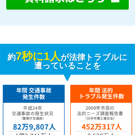
7秒に1人
約
が法律トラブルに
遭っていることを