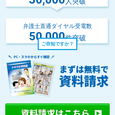
人突破
弁護士直通ダイヤル受電数
50,000
件突破
ご存知ですか？