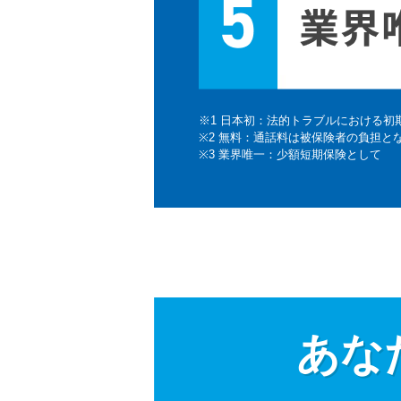
※1 日本初：法的トラブルにおける
※2 無料：通話料は被保険者の負担と
※3 業界唯一：少額短期保険として
あな