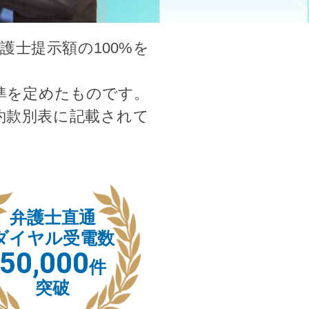
士提示額の100%を
準を定めたものです。
約款別表に記載されて
弁護士直通
ダイヤル受電数
50,000
件
突破