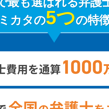
で最も選ばれる弁護
5つ
ミカタの
の特