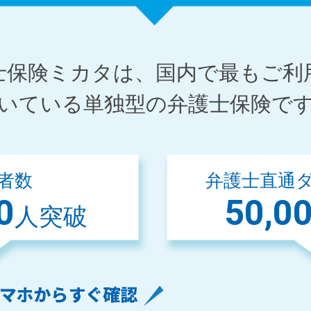
士保険ミカタは、国内で最もご利
いている単独型の弁護士保険で
者数
弁護士直通
0
50,0
人突破