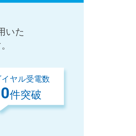
用いた
す。
ダイヤル受電数
00
件突破