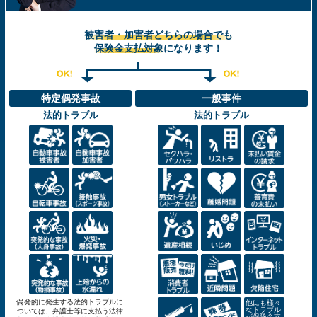
被害者・加害者どちらの場合でも
保険金支払対象
になります！
特定偶発事故
一般事件
法的トラブル
法的トラブル
偶発的に発生する法的トラブルに
他にも様々
なトラブル
ついては、弁護士等に支払う法律
が保険金支