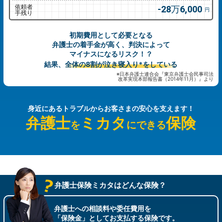
依頼者
28万6,000
円
手残り
初期費用として必要となる
弁護士の着手金が高く、判決によって
マイナスになるリスク！？
結果、
全体の8割が泣き寝入り
をしている
※
※日本弁護士連合会『東京弁護士会民事司法
改革実現本部報告書（2014年11月）』より
身近にあるトラブルから
お客さまの安心を支えます！
弁護士
ミカタ
保険
を
にできる
弁護士保険ミカタはどんな保険？
弁護士への相談料や委任費用を
「保険金」としてお支払する保険です。