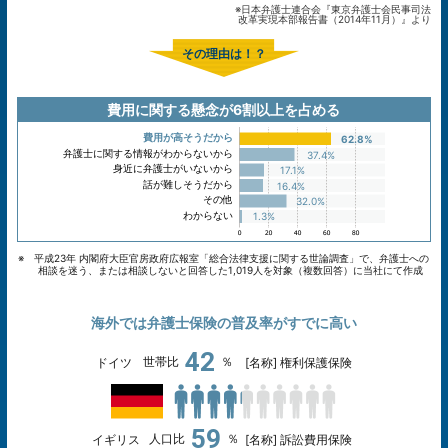
※日本弁護士連合会『東京弁護士会民事司法
改革実現本部報告書（2014年11月）』より
その理由は！？
費用に関する懸念が6割以上を占める
費用が高そうだから
62.8%
弁護士に関する情報がわからないから
37.4%
身近に弁護士がいないから
17.1%
話が難しそうだから
16.4%
その他
32.0%
わからない
1.3%
※ 平成23年 内閣府大臣官房政府広報室「総合法律支援に関する世論調査」で、弁護士への
相談を迷う、または相談しないと回答した1,019人を対象（複数回答）に当社にて作成
海外では弁護士保険の普及率がすでに高い
42
世帯比
％
ドイツ
[名称] 権利保護保険
59
人口比
％
イギリス
[名称] 訴訟費用保険