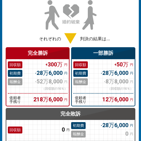
それぞれの
判決の結果は…
完全勝訴
一部勝訴
300万
50万
回収額
回収額
円
円
28万6,000
28万6,000
初期費
初期費
円
円
52万8,000
8万8,000
報酬金
報酬金
円
円
（回収額の16％）
（回収額の16％）
依頼者
218万6,000
依頼者
12万6,000
円
円
手残り
手残り
完全敗訴
28万6,000
初期費
円
0
回収額
円
0
報酬金
円