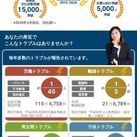
保険金
2013-2024
弁護士紹介実績
支払回数実績
5,000
15,000
件
件
突破
突破
※2025年3月現在。当社調べ
あなたの身近で
こんなトラブル
はありませんか？
毎年多数のトラブルが報告
されています。
労働トラブル
離婚トラブル
1
1
パワハラ
慰謝料
人
約
人
約
不当解雇
親権
45
3
組
契約違反
養育費
総合労働
年間
110
4,758
21
6,789
万
件
万
件
相談件数
離婚組数
厚生労働省「平成29年度個別労働紛争解決
厚生労働省「平成28年人口動態統計（確定
制度の施工状況」より
数）の概況」より
男女間トラブル
子供トラブル