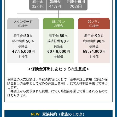
着手金
報酬金
弁護士費用
32万円
44万円
76万円
スタンダード
88プラン
99プラン
の場合
の場合
の場合
80
80
90
着手金:
％
着手金:
％
着手金:
％
50
80
90
成功報酬:
％
成功報酬:
％
成功報酬:
％
保険金
保険金
保険金
47万6,000
60万8,000
68万4,000
円
円
円
を補償
を補償
を補償
＜保険金算出にあたっての注意点＞
保険金のお支払額は、事案の内容に応じて「基準弁護士費用（当社が保
険金算出の基準として定める弁護士費用）」にてん補割合を乗じて算出
します。
「弁護士から提示された費用」にてん補割合を乗じて算出されるもので
はありません。
NEW
家族特約（家族のミカタ）