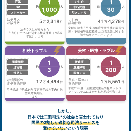
1
1
浮気
いじめ
約
人
約
人
DV
非行問題
1,000
30
ストーカー
引きこもり
法テラス
いじめ
5
2,319
41
4,378
万
件
万
件
相談件数
認知件数
文部科学省「平成29年度児童生徒の問題行
法テラスに寄せられた
動・不登校等生徒指導上の諸課題に関する
「法的トラブルに関する相談件数（令和5
調査結果について」より
年度）」より
相続トラブル
美容・医療トラブル
1
1
遺産相続
後遺症
約
人
約
人
遺言書
皮膚障害
3
200
後見人
医療ミス
相続関係の
美容・医療の
17
4,494
1
5,561
万
件
万
件
家事相談件数
相談件数
平成23年度「全国消費生活情報ネットワー
司法統計「平成24年度家事手続き案内件数
ク・システムによせられた相談件数」より
全家庭裁判所」
より
しかし、
日本では二割司法
の社会と言われており
※
国民の2割しか適切な司法サービスを
受けていない
という現実