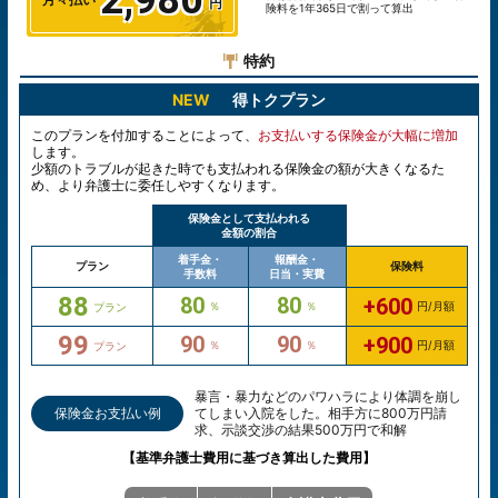
2,980
険料を1年365日で割って算出
特約
NEW
得トクプラン
このプランを付加することによって、
お支払いする保険金が大幅に増加
します。
少額のトラブルが起きた時でも支払われる保険金の額が大きくなるた
め、より弁護士に委任しやすくなります。
保険金として支払われる
金額の割合
着手金・
報酬金・
プラン
保険料
手数料
日当・実費
88
80
80
+600
％
％
円/月額
プラン
99
90
90
+900
％
％
円/月額
プラン
暴言・暴力などのパワハラにより体調を崩し
保険金お支払い例
てしまい入院をした。相手方に800万円請
求、示談交渉の結果500万円で和解
【基準弁護士費用に基づき算出した費用】