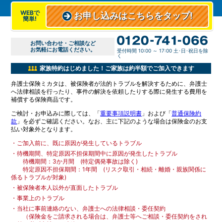
WEBで
お申し込みはこちらをタップ!
簡単!
お問い合わせ・ご相談など
お気軽にお電話ください。
受付時間 10:00 ～ 17:00 土･日･祝日を除
く
家族特約はじめました！ご家族は約半額でご加入できます
弁護士保険ミカタは、被保険者が法的トラブルを解決するために、弁護士
へ法律相談を行ったり、事件の解決を依頼したりする際に発生する費用を
補償する保険商品です。
ご検討・お申込みに際しては、「
重要事項説明書
」および「
普通保険約
款
」を必ずご確認ください。なお、主に下記のような場合は保険金のお支
払い対象外となります。
・
ご加入前に、既に原因が発生しているトラブル
・
待機期間、特定原因不担保期間中に原因が発生したトラブル
待機期間：3か月間 (特定偶発事故は除く)
特定原因不担保期間：1年間 (リスク取引・相続・離婚・親族関係に
係るトラブルが対象)
・
被保険者本人以外が直面したトラブル
・
事業上のトラブル
・
当社に事前連絡のない、弁護士への法律相談・委任契約
（保険金をご請求される場合は、弁護士等へご相談・委任契約をされ