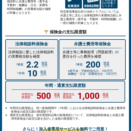
相談料と弁護士費用等（着手金・
払の対象と
手数料・報酬金・日当・実費等・
なります。
時間制報酬）の実費相当額が補償
特定偶発事故以外の法的トラブルについては、
の対象となります。
弁護士等に支払う法律相談料の実費相当額と弁
護士費用等（着手金・手数料・時間制報酬）の
一部が補償の対象となります。
保険金の支払限度額
法律相談料保険金
弁護士費用等保険金
法律相談に要した法律相談料
弁護士等に事務処理（問題処理）の
の実費相当額を補償
委任を行った費用を補償
2.2
200
1事案
1事案
万円
万円
10
※着手金・手数料相当分：100万円
1年間
報酬金・日当・実費相当分：100万円
万円
年間・通算支払限度額
500
1,000
年間支払
通算支払
万円
万円
限度額
限度額
※ 年間支払限度額は、同一保険期間中（1年間）における法律相談料保険金と弁護士費用等
保険金の総支払額の限度額です。
※ 通算支払限度額は、初年度契約以降の保険契約について、法律相談料保険金と弁護士費
用等保険金の総支払額を合計した金額の限度額です。
さらに！
加入者専用サービスを無料
でご用意！