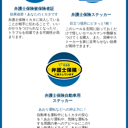
弁護士保険被保険者証
効果抜群！あなたのミカタです
弁護士保険ステッカー
弁護士保険ミカタに加入している
目立つ場所にピタっと1枚！
ことが相手に伝わることで、いい
がかりをつけられなくなったり、
このシールを玄関に貼っておくだ
トラブルを回避できる可能性が高
けで怪しいセールスマンや難癖を
まります。
つけてくる隣人、また、泥棒やス
トーカーを家に近寄らせない効果
が期待できます。
弁護士保険自動車用
ステッカー
あおり運転などへの抑止力に！
自動車を運転中にもミカタの安心
を！あおり運転や、危険な運転を
する周囲の車へのアピールにこの1
枚！快適なドライブ、あおり運転