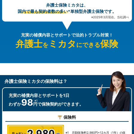
弁護士保険ミカタは、
国内で最も契約者数の多い
単独型弁護士保険です。
※
※2025年3月現在。当社調べ
充実の補償内容とサポートで法的トラブル対策！
弁護士
ミカタ
保険
を
にできる
弁護士保険ミカタの保険料は？
充実の補償内容とサポートを
1日
98
わずか
円で保険
契約ができます。
保険料
※1 月額保険料2,980円×12カ月（1年）の保
月々払い