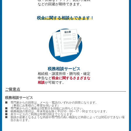
などの回避が期待できます。
税金に関する相談もできます！
税務相談サービス
相続税・譲渡所得・贈与税・確定
申告など
税金に関するさまざまな
相談
が可能です。
ご留意点
税務相談サービス
■
専門家からの回答は、メール・電話のいずれかの回答になります。
（事前にお客様のご希望を伺います）
■
専門家からのご連絡は3営業日を目処にお待ちください。
■
税務相談の受付は、年末年始を除く平日10：00～17：00までとなります。
■
本サービスのご利用は年間12回までとなります。
■
面談が必要となるような内容や専門性の高い相談など内容によっては対応ができない場
合があります。