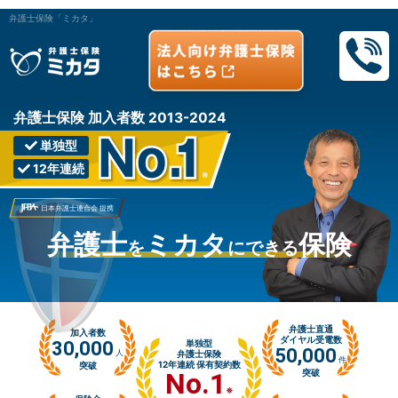
弁護士保険「ミカタ」
弁護士保険 加入者数 2013-2024
単独型
12年連続
※
日本弁護士連合会 提携
弁護士
ミカタ
保険
を
にできる
弁護士直通
加入者数
ダイヤル受電数
30,000
単独型
50,000
人
弁護士保険
件
12年連続 保有契約数
突破
No.1
突破
※