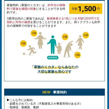
家族特約（家族のミカタ）は、
約半分の保険
1,500
料で家族を補償の対象
にすることができる特
月額
円
約です。
3親等以内のご家族であれば、
被保険者さま1名につき月額1,500円で主
契約と同等の補償
を受けることができます。また、得トクプランも約半
分の保険料で付加することができます
「家族のミカタ」ならあなたの
大切な家族も安心です
NEW
事業特約
▶こんな方にお勧め
・副業をされている方（不動産収入や事業所得がある方）
・取締役、勤務医、教師