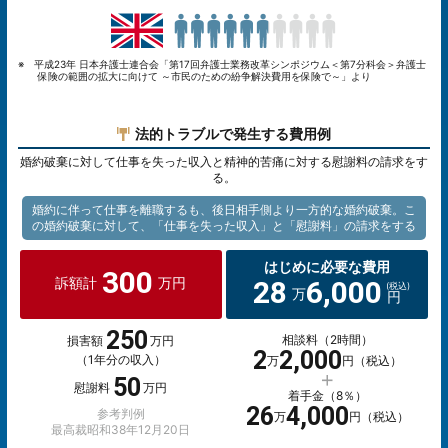
※ 平成23年 日本弁護士連合会「第17回弁護士業務改革シンポジウム＜第7分科会＞弁護士
保険の範囲の拡大に向けて ～市民のための紛争解決費用を保険で～」より
法的トラブルで発生する費用例
婚約破棄に対して仕事を失った収入と精神的苦痛に対する慰謝料の請求をす
る。
婚約に伴って仕事を離職するも、後日相手側より一方的な婚約破棄。こ
の婚約破棄に対して、「仕事を失った収入」と「慰謝料」の請求をする
はじめに必要な費用
300
28
6,000
訴額計
万円
万
円
250
相談料（2時間）
損害額
万円
2
2,000
（1年分の収入）
万
円（税込）
50
慰謝料
万円
着手金（8％）
26
4,000
参考判例
万
円（税込）
最高裁昭和38年12月20日