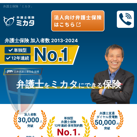
弁護士保険「ミカタ」
弁護士保険 加入者数 2013-2024
単独型
12年連続
※
日本弁護士連合会 提携
弁護士
ミカタ
保険
を
にできる
弁護士直通
加入者数
ダイヤル受電数
30,000
単独型
50,000
人
弁護士保険
件
12年連続 保有契約数
突破
No.1
突破
※