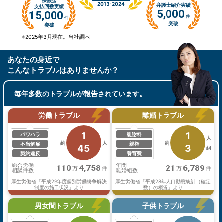
保険金
2013-2024
弁護士紹介実績
支払回数実績
5,000
15,000
件
件
突破
突破
※2025年3月現在。当社調べ
あなたの身近で
こんなトラブル
はありませんか？
毎年多数のトラブルが報告
されています。
労働トラブル
離婚トラブル
1
1
パワハラ
慰謝料
人
約
人
約
不当解雇
親権
45
3
組
契約違反
養育費
総合労働
年間
110
4,758
21
6,789
万
件
万
件
相談件数
離婚組数
厚生労働省「平成29年度個別労働紛争解決
厚生労働省「平成28年人口動態統計（確定
制度の施工状況」より
数）の概況」より
男女間トラブル
子供トラブル