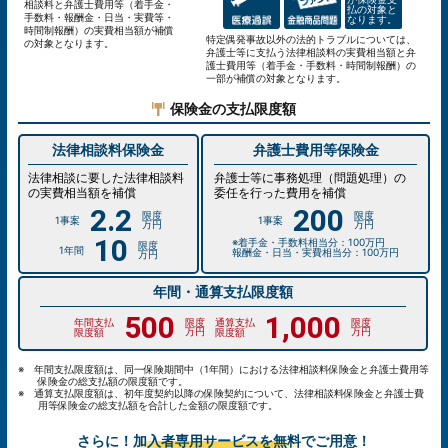
相談料と弁護士費用等（着手金・
払の対象と
手数料・報酬金・日当・実費等・
なります。
時間制報酬）の実費相当額が補償
特定偶発事故以外の法的トラブルについては、
の対象となります。
弁護士等に支払う法律相談料の実費相当額と弁
護士費用等（着手金・手数料・時間制報酬）の
一部が補償の対象となります。
保険金の支払限度額
法律相談料保険金
弁護士費用等保険金
法律相談に要した法律相談料
弁護士等に事務処理（問題処理）の
の実費相当額を補償
委任を行った費用を補償
2.2
200
1事案
1事案
万円
万円
10
※着手金・手数料相当分：100万円
1年間
報酬金・日当・実費相当分：100万円
万円
年間・通算支払限度額
500
1,000
年間支払
通算支払
万円
万円
限度額
限度額
※ 年間支払限度額は、同一保険期間中（1年間）における法律相談料保険金と弁護士費用等
保険金の総支払額の限度額です。
※ 通算支払限度額は、初年度契約以降の保険契約について、法律相談料保険金と弁護士費
用等保険金の総支払額を合計した金額の限度額です。
さらに！
加入者専用サービスを無料
でご用意！