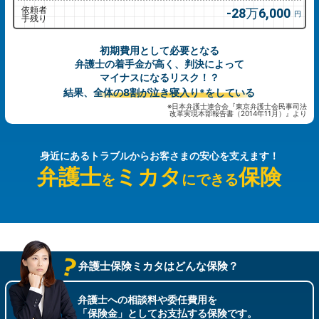
依頼者
28万6,000
円
手残り
初期費用として必要となる
弁護士の着手金が高く、判決によって
マイナスになるリスク！？
結果、
全体の8割が泣き寝入り
をしている
※
※日本弁護士連合会『東京弁護士会民事司法
改革実現本部報告書（2014年11月）』より
身近にあるトラブルから
お客さまの安心を支えます！
弁護士
ミカタ
保険
を
にできる
弁護士保険ミカタはどんな保険？
弁護士への相談料や委任費用を
「保険金」としてお支払する保険です。