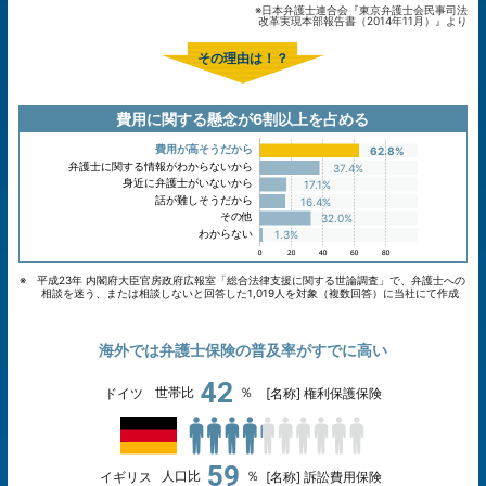
※日本弁護士連合会『東京弁護士会民事司法
改革実現本部報告書（2014年11月）』より
その理由は！？
費用に関する懸念が6割以上を占める
費用が高そうだから
62.8%
弁護士に関する情報がわからないから
37.4%
身近に弁護士がいないから
17.1%
話が難しそうだから
16.4%
その他
32.0%
わからない
1.3%
※ 平成23年 内閣府大臣官房政府広報室「総合法律支援に関する世論調査」で、弁護士への
相談を迷う、または相談しないと回答した1,019人を対象（複数回答）に当社にて作成
海外では弁護士保険の普及率がすでに高い
42
世帯比
％
ドイツ
[名称] 権利保護保険
59
人口比
％
イギリス
[名称] 訴訟費用保険