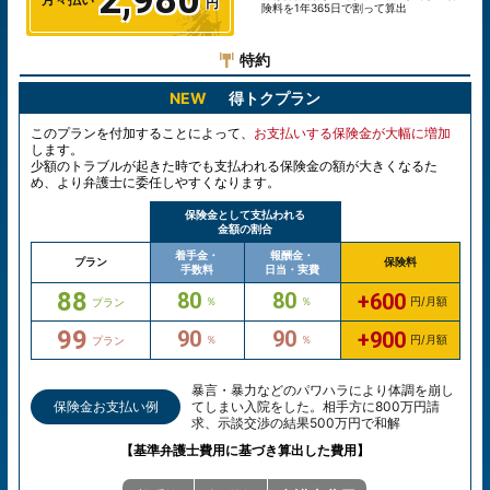
2,980
険料を1年365日で割って算出
特約
NEW
得トクプラン
このプランを付加することによって、
お支払いする保険金が大幅に増加
します。
少額のトラブルが起きた時でも支払われる保険金の額が大きくなるた
め、より弁護士に委任しやすくなります。
保険金として支払われる
金額の割合
着手金・
報酬金・
プラン
保険料
手数料
日当・実費
88
80
80
+600
％
％
円/月額
プラン
99
90
90
+900
％
％
円/月額
プラン
暴言・暴力などのパワハラにより体調を崩し
保険金お支払い例
てしまい入院をした。相手方に800万円請
求、示談交渉の結果500万円で和解
【基準弁護士費用に基づき算出した費用】