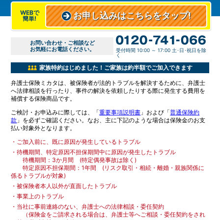
WEBで
お申し込みはこちらをタップ!
簡単!
お問い合わせ・ご相談など
お気軽にお電話ください。
受付時間 10:00 ～ 17:00 土･日･祝日を除
く
家族特約はじめました！ご家族は約半額でご加入できます
弁護士保険ミカタは、被保険者が法的トラブルを解決するために、弁護士
へ法律相談を行ったり、事件の解決を依頼したりする際に発生する費用を
補償する保険商品です。
ご検討・お申込みに際しては、「
重要事項説明書
」および「
普通保険約
款
」を必ずご確認ください。なお、主に下記のような場合は保険金のお支
払い対象外となります。
・
ご加入前に、既に原因が発生しているトラブル
・
待機期間、特定原因不担保期間中に原因が発生したトラブル
待機期間：3か月間 (特定偶発事故は除く)
特定原因不担保期間：1年間 (リスク取引・相続・離婚・親族関係に
係るトラブルが対象)
・
被保険者本人以外が直面したトラブル
・
事業上のトラブル
・
当社に事前連絡のない、弁護士への法律相談・委任契約
（保険金をご請求される場合は、弁護士等へご相談・委任契約をされ