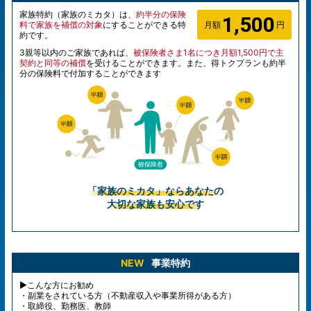
家族特約（家族のミカタ）は、
約半分の保険
1,500
料で家族を補償の対象
にすることができる特
月額
円
約です。
3親等以内のご家族であれば、
被保険者さま1名につき月額1,500円で主
契約と同等の補償
を受けることができます。また、得トクプランも約半
分の保険料で付加することができます
「家族のミカタ」ならあなたの
大切な家族も安心です
NEW
事業特約
▶こんな方にお勧め
・副業をされている方（不動産収入や事業所得がある方）
・取締役、勤務医、教師