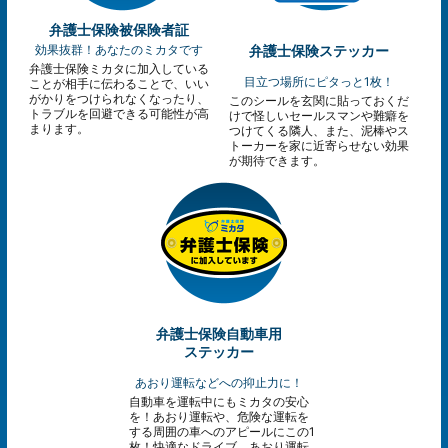
弁護士保険被保険者証
効果抜群！あなたのミカタです
弁護士保険ステッカー
弁護士保険ミカタに加入している
目立つ場所にピタっと1枚！
ことが相手に伝わることで、いい
がかりをつけられなくなったり、
このシールを玄関に貼っておくだ
トラブルを回避できる可能性が高
けで怪しいセールスマンや難癖を
まります。
つけてくる隣人、また、泥棒やス
トーカーを家に近寄らせない効果
が期待できます。
弁護士保険自動車用
ステッカー
あおり運転などへの抑止力に！
自動車を運転中にもミカタの安心
を！あおり運転や、危険な運転を
する周囲の車へのアピールにこの1
枚！快適なドライブ、あおり運転