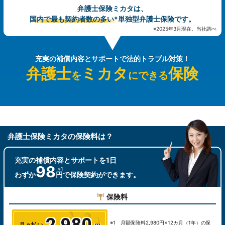
弁護士保険ミカタは、
国内で最も契約者数の多い
単独型弁護士保険です。
※
※2025年3月現在。当社調べ
充実の補償内容とサポートで法的トラブル対策！
弁護士
ミカタ
保険
を
にできる
弁護士保険ミカタの保険料は？
充実の補償内容とサポートを
1日
98
わずか
円で保険
契約ができます。
保険料
※1 月額保険料2,980円×12カ月（1年）の保
月々払い