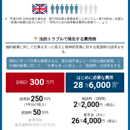
※ 平成23年 日本弁護士連合会「第17回弁護士業務改革シンポジウム＜第7分科会＞弁護士
保険の範囲の拡大に向けて ～市民のための紛争解決費用を保険で～」より
法的トラブルで発生する費用例
婚約破棄に対して仕事を失った収入と精神的苦痛に対する慰謝料の請求をす
る。
婚約に伴って仕事を離職するも、後日相手側より一方的な婚約破棄。こ
の婚約破棄に対して、「仕事を失った収入」と「慰謝料」の請求をする
はじめに必要な費用
300
28
6,000
訴額計
万円
万
円
250
相談料（2時間）
損害額
万円
2
2,000
（1年分の収入）
万
円（税込）
50
慰謝料
万円
着手金（8％）
26
4,000
参考判例
万
円（税込）
最高裁昭和38年12月20日