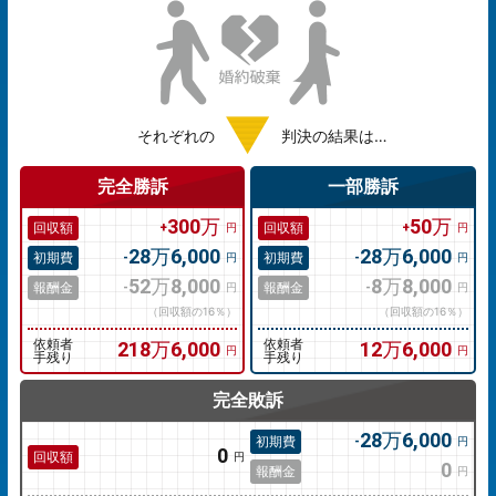
それぞれの
判決の結果は…
完全勝訴
一部勝訴
300万
50万
回収額
回収額
円
円
28万6,000
28万6,000
初期費
初期費
円
円
52万8,000
8万8,000
報酬金
報酬金
円
円
（回収額の16％）
（回収額の16％）
依頼者
218万6,000
依頼者
12万6,000
円
円
手残り
手残り
完全敗訴
28万6,000
初期費
円
0
回収額
円
0
報酬金
円