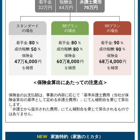
着手金
報酬金
弁護士費用
32万円
44万円
76万円
スタンダード
88プラン
99プラン
の場合
の場合
の場合
80
80
90
着手金:
％
着手金:
％
着手金:
％
50
80
90
成功報酬:
％
成功報酬:
％
成功報酬:
％
保険金
保険金
保険金
47万6,000
60万8,000
68万4,000
円
円
円
を補償
を補償
を補償
＜保険金算出にあたっての注意点＞
保険金のお支払額は、事案の内容に応じて「基準弁護士費用（当社が保
険金算出の基準として定める弁護士費用）」にてん補割合を乗じて算出
します。
「弁護士から提示された費用」にてん補割合を乗じて算出されるもので
はありません。
NEW
家族特約（家族のミカタ）