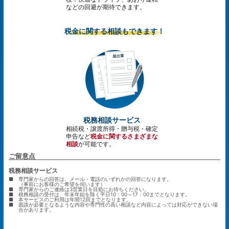
などの回避が期待できます。
税金に関する相談もできます！
税務相談サービス
相続税・譲渡所得・贈与税・確定
申告など
税金に関するさまざまな
相談
が可能です。
ご留意点
税務相談サービス
■
専門家からの回答は、メール・電話のいずれかの回答になります。
（事前にお客様のご希望を伺います）
■
専門家からのご連絡は3営業日を目処にお待ちください。
■
税務相談の受付は、年末年始を除く平日10：00～17：00までとなります。
■
本サービスのご利用は年間12回までとなります。
■
面談が必要となるような内容や専門性の高い相談など内容によっては対応ができない場
合があります。