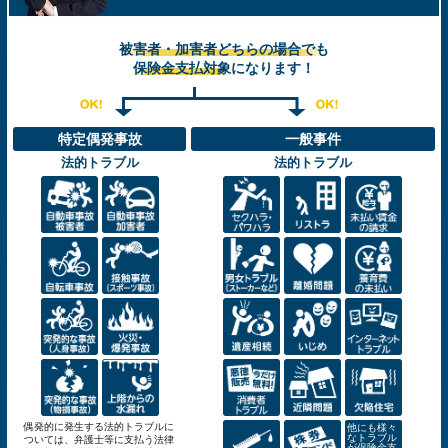
被害者・加害者どちらの場合でも
保険金支払対象
になります！
特定偶発事故
一般事件
法的トラブル
法的トラブル
偶発的に発生する法的トラブルに
他にも様々
なトラブル
ついては、弁護士等に支払う法律
が保険金支