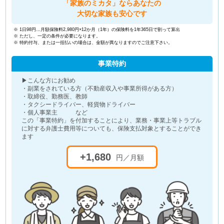
「家族のミカタ」ならあなたの
大切な家族も安心です
※ 1日98円…月額保険料2,980円×12か月（1年）の保険料を1年365日で割って算出
※ ただし、一定の条件が必要になります。
※ 特約付与、または一括払いの場合は、金額が異なりますのでご注意下さい。
事業特約
▶こんな方にお勧め
・副業をされている方（不動産収入や事業所得がある方）
・取締役、勤務医、教師
・タクシードライバー、軽貨物ドライバー
・個人事業主 など
この「事業特約」を付加することにより、業務・事業上等トラブル
に対する弁護士費用等についても、保険支払対象とすることができ
ます
+1,680
円／月額