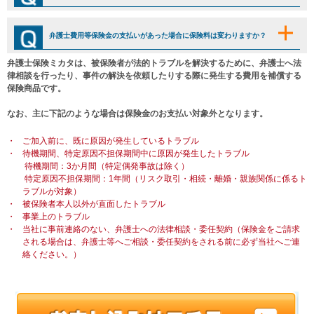
弁護士費用等保険金の支払いがあった場合に保険料は変わりますか？
弁護士保険ミカタは、被保険者が法的トラブルを解決するために、弁護士へ法
律相談を行ったり、事件の解決を依頼したりする際に発生する費用を補償する
保険商品です。
なお、主に下記のような場合は保険金のお支払い対象外となります。
・
ご加入前に、既に原因が発生しているトラブル
・
待機期間、特定原因不担保期間中に原因が発生したトラブル
待機期間：3か月間（特定偶発事故は除く）
特定原因不担保期間：1年間（リスク取引・相続・離婚・親族関係に係るト
ラブルが対象）
・
被保険者本人以外が直面したトラブル
・
事業上のトラブル
・
当社に事前連絡のない、弁護士への法律相談・委任契約（保険金をご請求
される場合は、弁護士等へご相談・委任契約をされる前に必ず当社へご連
絡ください。）