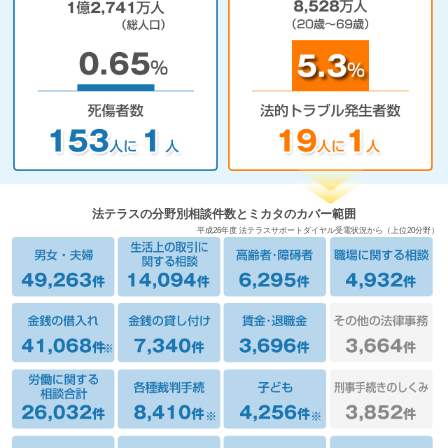
法テラスの分野別相談件数とミカタのカバー範囲
平成26年度 法テラスサポートダイヤル受電状況から（上位20分野）