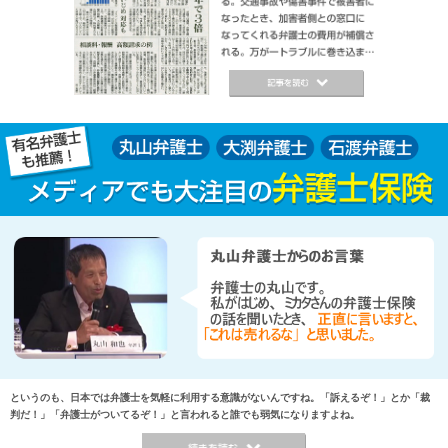
というのも、日本では弁護士を気軽に利用する意識がないんですね。「訴えるぞ！」とか「裁
判だ！」「弁護士がついてるぞ！」と言われると誰でも弱気になりますよね。