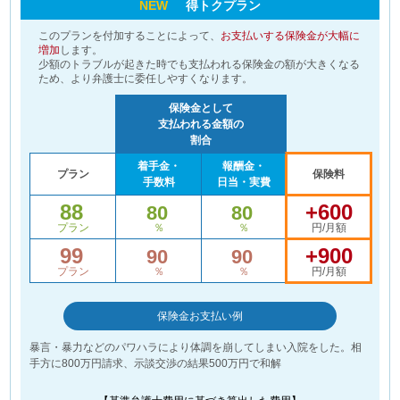
NEW
得トクプラン
このプランを付加することによって、
お支払いする保険金が大幅に
増加
します。
少額のトラブルが起きた時でも支払われる保険金の額が大きくなる
ため、より弁護士に委任しやすくなります。
保険金として
支払われる金額の
割合
着手金・
報酬金・
プラン
保険料
手数料
日当・実費
88
+600
80
80
プラン
％
％
円/月額
99
+900
90
90
プラン
％
％
円/月額
保険金お支払い例
暴言・暴力などのパワハラにより体調を崩してしまい入院をした。相
手方に800万円請求、示談交渉の結果500万円で和解