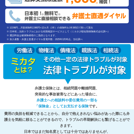
※ 1日98円…月額保険料2,980円×12カ月（1年）の保険料を1年365日で割って算出
※ 日本初…法的トラブルにおける初期相談サービスとして（ミカタ少額短期保険株式会社調べ）
※ 通話料金は被保険者様のご負担となります。
※ 加入者数・弁護士直通ダイヤル受電件数：2025年3月時点。当社調べ
弁護士保険とは、相続問題や離婚問題、
突発的な事故被害などにあった場合に、
弁護士への相談料や委任費用の一部を
「保険金」としてお支払する保険
です。
費用の負担を軽減できることから、自分で抱えきれない悩みがあった際にも弁
護士を気軽に頼ることができるので、トラブルの早期解決にも繋げることがで
きます。
日本ではまだ知名度としては十分ではありませんが、