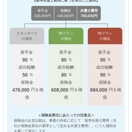
【基準弁護士費用に基づき算出した費用】
着手金
報酬金
弁護士費用
320,000円
440,000円
760,000円
スタンダード
88プラン
99プラン
の場合
の場合
の場合
着手金:
着手金:
着手金:
％
％
％
80
80
90
成功報酬:
成功報酬:
成功報酬:
％
％
％
50
80
90
保険金
保険金
保険金
円を補
円を補
円を補
476,000
608,000
684,000
償
償
償
＜保険金算出にあたっての注意点＞
保険金のお支払額は、事案の内容に応じて「基準弁護士費用（当
社が保険金算出の基準として定める弁護士費用）」にてん補割合
を乗じて算出します。