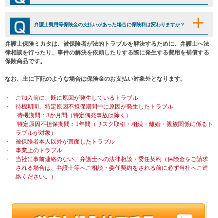
弁護士費用等保険金の支払いがあった場合に保険料は変わりますか？
弁護士保険ミカタは、被保険者が法的トラブルを解決するために、弁護士へ法
律相談を行ったり、事件の解決を依頼したりする際に発生する費用を補償する
保険商品です。
なお、主に下記のような場合は保険金のお支払い対象外となります。
・
ご加入前に、既に原因が発生しているトラブル
・
待機期間、特定原因不担保期間中に原因が発生したトラブル
待機期間：3か月間（特定偶発事故は除く）
特定原因不担保期間：1年間（リスク取引・相続・離婚・親族関係に係るト
ラブルが対象）
・
被保険者本人以外が直面したトラブル
・
事業上のトラブル
・
当社に事前連絡のない、弁護士への法律相談・委任契約（保険金をご請求
される場合は、弁護士等へご相談・委任契約をされる前に必ず当社へご連
絡ください。）