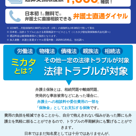
※ 1日98円…月額保険料2,980円×12カ月（1年）の保険料を1年365日で割って算出
※ 日本初…法的トラブルにおける初期相談サービスとして（ミカタ少額短期保険株式会社調べ）
※ 通話料金は被保険者様のご負担となります。
※ 加入者数・弁護士直通ダイヤル受電件数：2025年3月時点。当社調べ
弁護士保険とは、相続問題や離婚問題、
突発的な事故被害などにあった場合に、
弁護士への相談料や委任費用の一部を
「保険金」としてお支払する保険
です。
費用の負担を軽減できることから、自分で抱えきれない悩みがあった際にも弁
護士を気軽に頼ることができるので、トラブルの早期解決にも繋げることがで
きます。
日本ではまだ知名度としては十分ではありませんが、