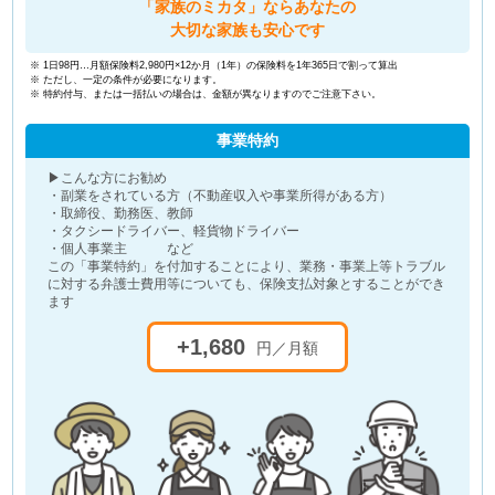
「家族のミカタ」ならあなたの
大切な家族も安心です
※ 1日98円…月額保険料2,980円×12か月（1年）の保険料を1年365日で割って算出
※ ただし、一定の条件が必要になります。
※ 特約付与、または一括払いの場合は、金額が異なりますのでご注意下さい。
事業特約
▶こんな方にお勧め
・副業をされている方（不動産収入や事業所得がある方）
・取締役、勤務医、教師
・タクシードライバー、軽貨物ドライバー
・個人事業主 など
この「事業特約」を付加することにより、業務・事業上等トラブル
に対する弁護士費用等についても、保険支払対象とすることができ
ます
+1,680
円／月額