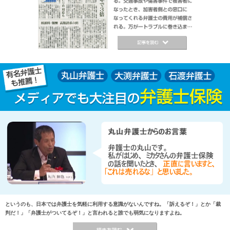
というのも、日本では弁護士を気軽に利用する意識がないんですね。「訴えるぞ！」とか「裁
判だ！」「弁護士がついてるぞ！」と言われると誰でも弱気になりますよね。