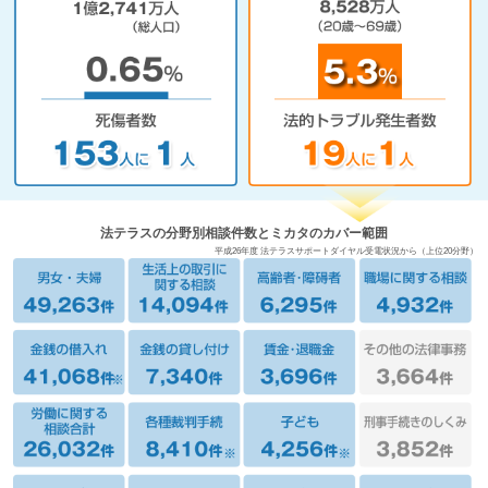
法テラスの分野別相談件数とミカタのカバー範囲
平成26年度 法テラスサポートダイヤル受電状況から（上位20分野）