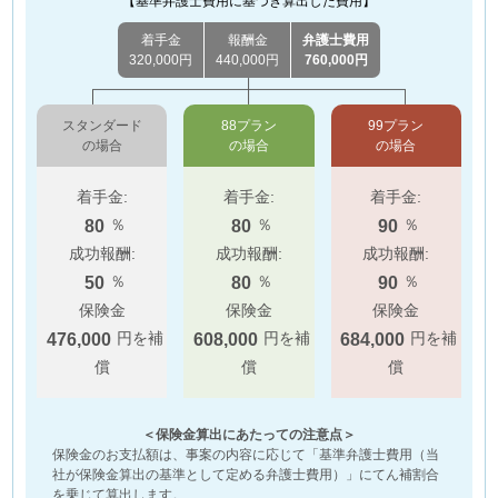
【基準弁護士費用に基づき算出した費用】
着手金
報酬金
弁護士費用
320,000円
440,000円
760,000円
スタンダード
88プラン
99プラン
の場合
の場合
の場合
着手金:
着手金:
着手金:
％
％
％
80
80
90
成功報酬:
成功報酬:
成功報酬:
％
％
％
50
80
90
保険金
保険金
保険金
円を補
円を補
円を補
476,000
608,000
684,000
償
償
償
＜保険金算出にあたっての注意点＞
保険金のお支払額は、事案の内容に応じて「基準弁護士費用（当
社が保険金算出の基準として定める弁護士費用）」にてん補割合
を乗じて算出します。