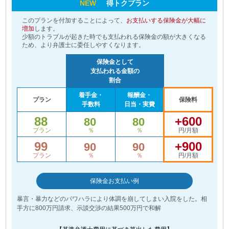
NEW
得トクプラン
このプランを付加することによって、
お支払いする保険金が大幅に
増加
します。
少額のトラブルが起きた時でも支払われる保険金の額が大きくなる
ため、より弁護士に委任しやすくなります。
保険金として
支払われる金額の
割合
着手金・
報酬金・
プラン
保険料
手数料
日当・実費
88
+600
80
80
プラン
％
％
円/月額
99
+900
90
90
プラン
％
％
円/月額
保険金お支払い例
暴言・暴力などのパワハラにより体調を崩してしまい入院をした。相
手方に800万円請求、示談交渉の結果500万円で和解