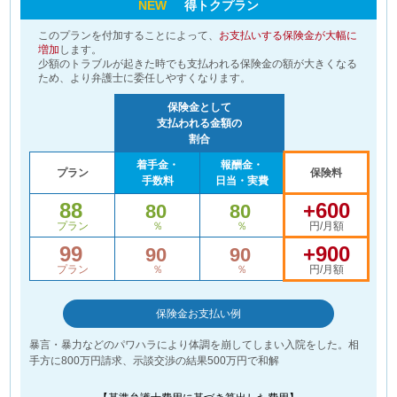
NEW
得トクプラン
このプランを付加することによって、
お支払いする保険金が大幅に
増加
します。
少額のトラブルが起きた時でも支払われる保険金の額が大きくなる
ため、より弁護士に委任しやすくなります。
保険金として
支払われる金額の
割合
着手金・
報酬金・
プラン
保険料
手数料
日当・実費
88
+600
80
80
プラン
％
％
円/月額
99
+900
90
90
プラン
％
％
円/月額
保険金お支払い例
暴言・暴力などのパワハラにより体調を崩してしまい入院をした。相
手方に800万円請求、示談交渉の結果500万円で和解