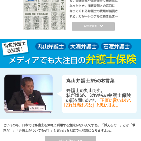
というのも、日本では弁護士を気軽に利用する意識がないんですね。「訴えるぞ！」とか「裁
判だ！」「弁護士がついてるぞ！」と言われると誰でも弱気になりますよね。