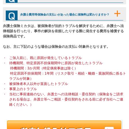
弁護士費用等保険金の支払いがあった場合に保険料は変わりますか？
弁護士保険ミカタは、被保険者が法的トラブルを解決するために、弁護士へ法
律相談を行ったり、事件の解決を依頼したりする際に発生する費用を補償する
保険商品です。
なお、主に下記のような場合は保険金のお支払い対象外となります。
・
ご加入前に、既に原因が発生しているトラブル
・
待機期間、特定原因不担保期間中に原因が発生したトラブル
待機期間：3か月間（特定偶発事故は除く）
特定原因不担保期間：1年間（リスク取引・相続・離婚・親族関係に係るト
ラブルが対象）
・
被保険者本人以外が直面したトラブル
・
事業上のトラブル
・
当社に事前連絡のない、弁護士への法律相談・委任契約（保険金をご請求
される場合は、弁護士等へご相談・委任契約をされる前に必ず当社へご連
絡ください。）