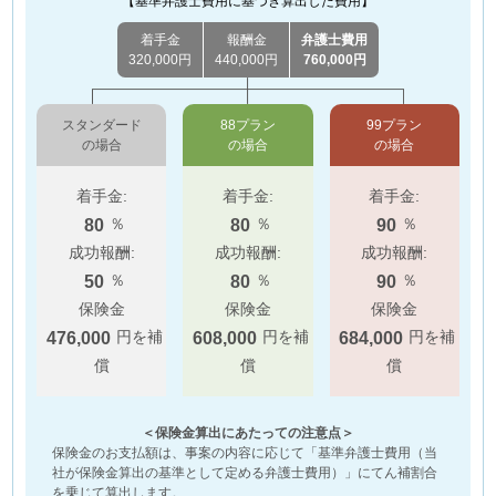
【基準弁護士費用に基づき算出した費用】
着手金
報酬金
弁護士費用
320,000円
440,000円
760,000円
スタンダード
88プラン
99プラン
の場合
の場合
の場合
着手金:
着手金:
着手金:
％
％
％
80
80
90
成功報酬:
成功報酬:
成功報酬:
％
％
％
50
80
90
保険金
保険金
保険金
円を補
円を補
円を補
476,000
608,000
684,000
償
償
償
＜保険金算出にあたっての注意点＞
保険金のお支払額は、事案の内容に応じて「基準弁護士費用（当
社が保険金算出の基準として定める弁護士費用）」にてん補割合
を乗じて算出します。