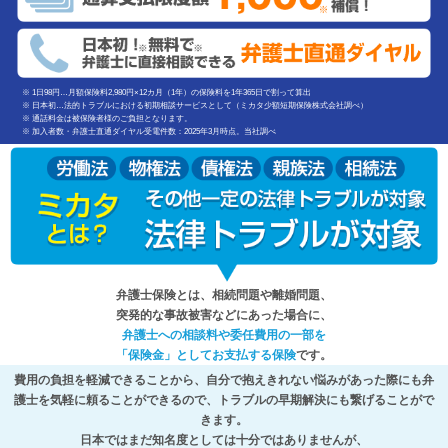
※ 1日98円…月額保険料2,980円×12カ月（1年）の保険料を1年365日で割って算出
※ 日本初…法的トラブルにおける初期相談サービスとして（ミカタ少額短期保険株式会社調べ）
※ 通話料金は被保険者様のご負担となります。
※ 加入者数・弁護士直通ダイヤル受電件数：2025年3月時点。当社調べ
弁護士保険とは、相続問題や離婚問題、
突発的な事故被害などにあった場合に、
弁護士への相談料や委任費用の一部を
「保険金」としてお支払する保険
です。
費用の負担を軽減できることから、自分で抱えきれない悩みがあった際にも弁
護士を気軽に頼ることができるので、トラブルの早期解決にも繋げることがで
きます。
日本ではまだ知名度としては十分ではありませんが、