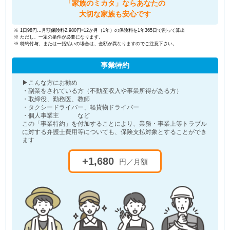
「家族のミカタ」ならあなたの
大切な家族も安心です
※ 1日98円…月額保険料2,980円×12か月（1年）の保険料を1年365日で割って算出
※ ただし、一定の条件が必要になります。
※ 特約付与、または一括払いの場合は、金額が異なりますのでご注意下さい。
事業特約
▶こんな方にお勧め
・副業をされている方（不動産収入や事業所得がある方）
・取締役、勤務医、教師
・タクシードライバー、軽貨物ドライバー
・個人事業主 など
この「事業特約」を付加することにより、業務・事業上等トラブル
に対する弁護士費用等についても、保険支払対象とすることができ
ます
+1,680
円／月額