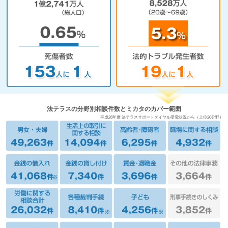
法テラスの分野別相談件数とミカタのカバー範囲
平成26年度 法テラスサポートダイヤル受電状況から（上位20分野）